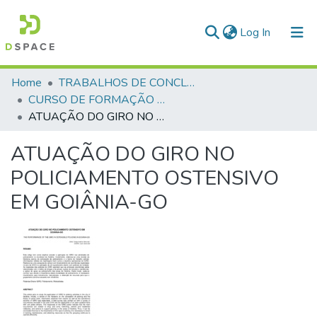
(current)
Log In
Communities & Collections
Home
TRABALHOS DE CONCLUSÃO DE CURSO - CFP (CURSO DE FORMAÇÃO DE PRAÇAS)
CURSO DE FORMAÇÃO DE PRAÇAS - CFP - 2018
All of DSpace
ATUAÇÃO DO GIRO NO POLICIAMENTO OSTENSIVO EM GOIÂNIA-GO
Statistics
ATUAÇÃO DO GIRO NO
POLICIAMENTO OSTENSIVO
EM GOIÂNIA-GO