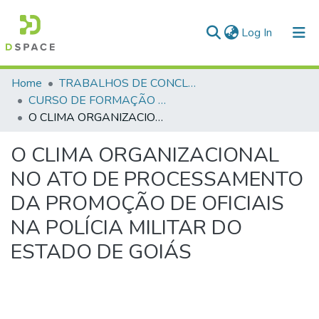
(current)
Log In
Communities & Collections
Home
TRABALHOS DE CONCLUSÃO DE CURSO - CFO (CURSO DE FORMAÇÃO DE OFICIAIS)
CURSO DE FORMAÇÃO DE OFICIAIS - 45ª TURMA CFO – ASPIRANTES - 2019
All of DSpace
O CLIMA ORGANIZACIONAL NO ATO DE PROCESSAMENTO DA PROMOÇÃO DE OFICIAIS NA POLÍCIA MILITAR DO ESTADO DE GOIÁS
Statistics
O CLIMA ORGANIZACIONAL
NO ATO DE PROCESSAMENTO
DA PROMOÇÃO DE OFICIAIS
NA POLÍCIA MILITAR DO
ESTADO DE GOIÁS