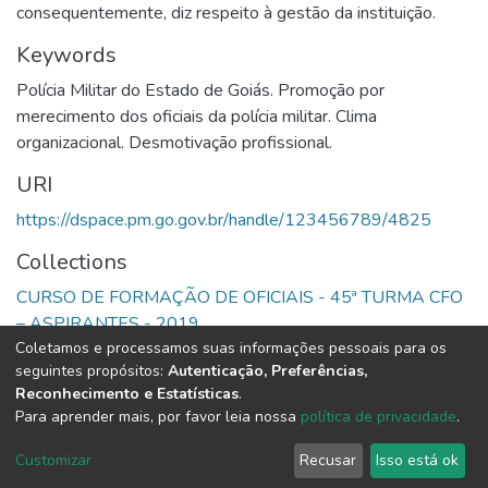
consequentemente, diz respeito à gestão da instituição.
Keywords
Polícia Militar do Estado de Goiás. Promoção por
merecimento dos oficiais da polícia militar. Clima
organizacional. Desmotivação profissional.
URI
https://dspace.pm.go.gov.br/handle/123456789/4825
Collections
CURSO DE FORMAÇÃO DE OFICIAIS - 45ª TURMA CFO
– ASPIRANTES - 2019
Coletamos e processamos suas informações pessoais para os
seguintes propósitos:
Autenticação, Preferências,
Full item page
Reconhecimento e Estatísticas
.
Para aprender mais, por favor leia nossa
política de privacidade
.
DSpace software
copyright © 2002-2026
LYRASIS
Cookie
Privacy
End User
Send
Customizar
Recusar
Isso está ok
settings
policy
Agreement
Feedback