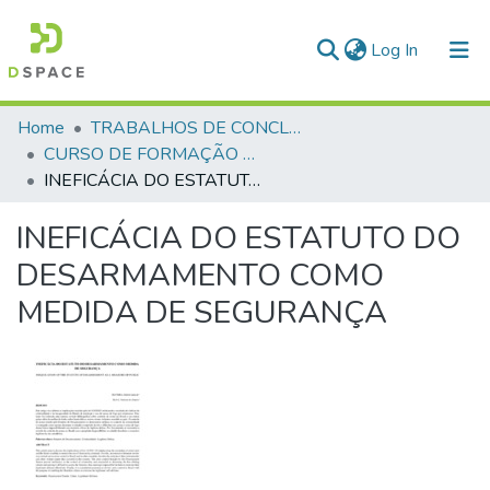
(current)
Log In
Communities & Collections
Home
TRABALHOS DE CONCLUSÃO DE CURSO - CFP (CURSO DE FORMAÇÃO DE PRAÇAS)
CURSO DE FORMAÇÃO DE PRAÇAS - CFP - 2018
All of DSpace
INEFICÁCIA DO ESTATUTO DO DESARMAMENTO COMO MEDIDA DE SEGURANÇA
Statistics
INEFICÁCIA DO ESTATUTO DO
DESARMAMENTO COMO
MEDIDA DE SEGURANÇA