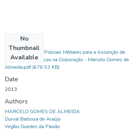
No
Files
Thumbnail
Especialização de Policiais Militares para a Assunção de
Available
Funções Estratégicas na Corporação - Marcelo Gomes de
Almeida.pdf
(676.53 KB)
Date
2013
Authors
MARCELO GOMES DE ALMEIDA
Durval Barbosa de Araújo
Virgílio Guedes da Paixão