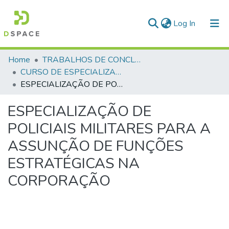
(current)
Log In
Communities & Collections
Home
TRABALHOS DE CONCLUSÃO DE CURSO - CEGESP (CURSO DE ESPECIALIZAÇÃO EM GERENCIAMENTO EM SEGURANÇA PÚBLICA)
CURSO DE ESPECIALIZAÇÃO EM GERENCIAMENTO EM SEGURANÇA PÚBLICA - CEGESP - 2013 - 1
All of DSpace
ESPECIALIZAÇÃO DE POLICIAIS MILITARES PARA A ASSUNÇÃO DE FUNÇÕES ESTRATÉGICAS NA CORPORAÇÃO
Statistics
ESPECIALIZAÇÃO DE
POLICIAIS MILITARES PARA A
ASSUNÇÃO DE FUNÇÕES
ESTRATÉGICAS NA
CORPORAÇÃO