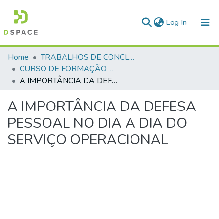
(current)
Log In
Communities & Collections
Home
TRABALHOS DE CONCLUSÃO DE CURSO - CFP (CURSO DE FORMAÇÃO DE PRAÇAS)
CURSO DE FORMAÇÃO DE PRAÇAS - CFP - 2024
All of DSpace
A IMPORTÂNCIA DA DEFESA PESSOAL NO DIA A DIA DO SERVIÇO OPERACIONAL
Statistics
A IMPORTÂNCIA DA DEFESA
PESSOAL NO DIA A DIA DO
SERVIÇO OPERACIONAL