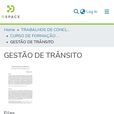
(current)
Log In
Communities & Collections
Home
TRABALHOS DE CONCLUSÃO DE CURSO - CFO (CURSO DE FORMAÇÃO DE OFICIAIS)
CURSO DE FORMAÇÃO DE OFICIAIS - 45ª TURMA CFO – ASPIRANTES - 2019
All of DSpace
GESTÃO DE TRÂNSITO
Statistics
GESTÃO DE TRÂNSITO
Files