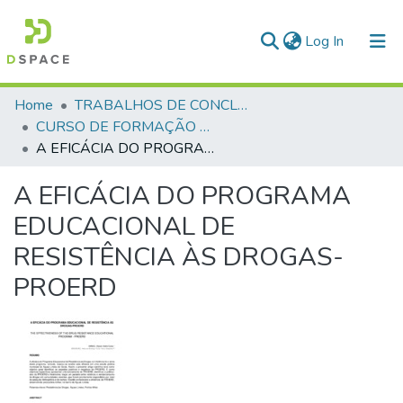
(current)
Log In
Communities & Collections
Home
TRABALHOS DE CONCLUSÃO DE CURSO - CFP (CURSO DE FORMAÇÃO DE PRAÇAS)
CURSO DE FORMAÇÃO DE PRAÇAS - CFP - 2018
All of DSpace
A EFICÁCIA DO PROGRAMA EDUCACIONAL DE RESISTÊNCIA ÀS DROGAS-PROERD
Statistics
A EFICÁCIA DO PROGRAMA
EDUCACIONAL DE
RESISTÊNCIA ÀS DROGAS-
PROERD