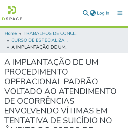
(current)
Log In
Communities & Collections
Home
TRABALHOS DE CONCLUSÃO DE CURSO - CEGESP (CURSO DE ESPECIALIZAÇÃO EM GERENCIAMENTO EM SEGURANÇA PÚBLICA)
CURSO DE ESPECIALIZAÇÃO EM GERENCIAMENTO EM SEGURANÇA PÚBLICA - CEGESP - 2024
All of DSpace
A IMPLANTAÇÃO DE UM PROCEDIMENTO OPERACIONAL PADRÃO VOLTADO AO ATENDIMENTO DE OCORRÊNCIAS ENVOLVENDO VÍTIMAS EM TENTATIVA DE SUICÍDIO NO ÂMBITO DO CORPO DE BOMBEIROS MILITAR DO ESTADO DE GOIÁS - CBMGO.
Statistics
A IMPLANTAÇÃO DE UM
PROCEDIMENTO
OPERACIONAL PADRÃO
VOLTADO AO ATENDIMENTO
DE OCORRÊNCIAS
ENVOLVENDO VÍTIMAS EM
TENTATIVA DE SUICÍDIO NO