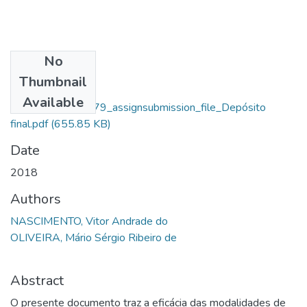
No
Files
Thumbnail
Vitor Andrade Do
Available
Nascimento_13779_assignsubmission_file_Depósito
final.pdf
(655.85 KB)
Date
2018
Authors
NASCIMENTO, Vitor Andrade do
OLIVEIRA, Mário Sérgio Ribeiro de
Abstract
O presente documento traz a eficácia das modalidades de