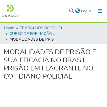
(current)
Log In
Communities & Collections
Home
TRABALHOS DE CONCLUSÃO DE CURSO - CFP (CURSO DE FORMAÇÃO DE PRAÇAS)
CURSO DE FORMAÇÃO DE PRAÇAS - CFP - 2018
All of DSpace
MODALIDADES DE PRISÃO E SUA EFICACIA NO BRASIL PRISÃO EM FLAGRANTE NO COTIDIANO POLICIAL
Statistics
MODALIDADES DE PRISÃO E
SUA EFICACIA NO BRASIL
PRISÃO EM FLAGRANTE NO
COTIDIANO POLICIAL