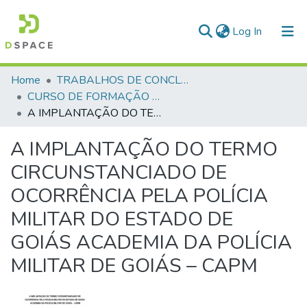
(current)
Log In
Communities & Collections
Home
TRABALHOS DE CONCLUSÃO DE CURSO - CFP (CURSO DE FORMAÇÃO DE PRAÇAS)
CURSO DE FORMAÇÃO DE PRAÇAS - CFP - 2018
All of DSpace
A IMPLANTAÇÃO DO TERMO CIRCUNSTANCIADO DE OCORRÊNCIA PELA POLÍCIA MILITAR DO ESTADO DE GOIÁS ACADEMIA DA POLÍCIA MILITAR DE GOIÁS – CAPM
Statistics
A IMPLANTAÇÃO DO TERMO
CIRCUNSTANCIADO DE
OCORRÊNCIA PELA POLÍCIA
MILITAR DO ESTADO DE
GOIÁS ACADEMIA DA POLÍCIA
MILITAR DE GOIÁS – CAPM