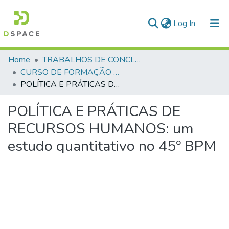
(current)
Log In
Communities & Collections
Home
TRABALHOS DE CONCLUSÃO DE CURSO - CFO (CURSO DE FORMAÇÃO DE OFICIAIS)
CURSO DE FORMAÇÃO DE OFICIAIS - 47ª TURMA CFO – ASPIRANTES - 2025
All of DSpace
POLÍTICA E PRÁTICAS DE RECURSOS HUMANOS: um estudo quantitativo no 45º BPM
Statistics
POLÍTICA E PRÁTICAS DE
RECURSOS HUMANOS: um
estudo quantitativo no 45º BPM