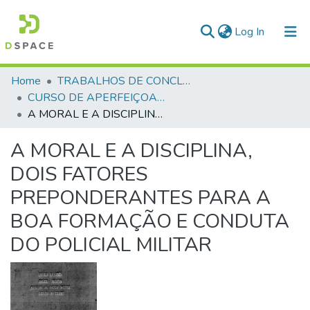
(current)
Log In
Communities & Collections
Home
TRABALHOS DE CONCLUSÃO DE CURSO - CAO (CURSO DE APERFEIÇOAMENTO DE OFICIAIS)
CURSO DE APERFEIÇOAMENTO DE OFICIAIS - CAO - 1990
All of DSpace
A MORAL E A DISCIPLINA, DOIS FATORES PREPONDERANTES PARA A BOA FORMAÇÃO E CONDUTA DO POLICIAL MILITAR
Statistics
A MORAL E A DISCIPLINA,
DOIS FATORES
PREPONDERANTES PARA A
BOA FORMAÇÃO E CONDUTA
DO POLICIAL MILITAR