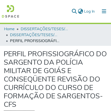
(current)
Log In
Communities & Collections
Home
DISSERTAÇÕES/TESES/MONOGRAFIAS
DISSERTAÇÕES/TESES/MONOGRAFIAS
All of DSpace
PERFIL PROFISSIOGRÁFICO DO SARGENTO DA POLÍCIA MILITAR DE GOIÁS E CONSEQÜENTE REVISÃO DO CURRÍCULO DO CURSO DE FORMAÇÃO DE SARGENTOS-CFS
Statistics
PERFIL PROFISSIOGRÁFICO DO
SARGENTO DA POLÍCIA
MILITAR DE GOIÁS E
CONSEQÜENTE REVISÃO DO
CURRÍCULO DO CURSO DE
FORMAÇÃO DE SARGENTOS-
CFS