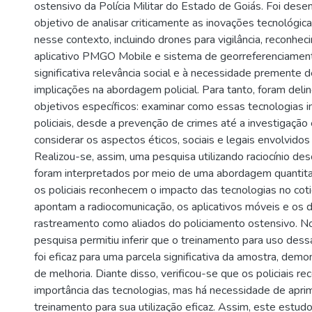
ostensivo da Polícia Militar do Estado de Goiás. Foi dese
objetivo de analisar criticamente as inovações tecnológi
nesse contexto, incluindo drones para vigilância, reconheci
aplicativo PMGO Mobile e sistema de georreferenciament
significativa relevância social e à necessidade premente
implicações na abordagem policial. Para tanto, foram deli
objetivos específicos: examinar como essas tecnologias 
policiais, desde a prevenção de crimes até a investigação
considerar os aspectos éticos, sociais e legais envolvidos 
Realizou-se, assim, uma pesquisa utilizando raciocínio des
foram interpretados por meio de uma abordagem quantita
os policiais reconhecem o impacto das tecnologias no cotid
apontam a radiocomunicação, os aplicativos móveis e os d
rastreamento como aliados do policiamento ostensivo. No
pesquisa permitiu inferir que o treinamento para uso dess
foi eficaz para uma parcela significativa da amostra, de
de melhoria. Diante disso, verificou-se que os policiais r
importância das tecnologias, mas há necessidade de apr
treinamento para sua utilização eficaz. Assim, este estudo 