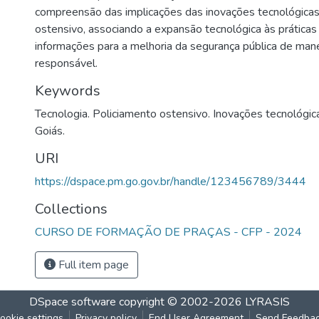
compreensão das implicações das inovações tecnológicas
ostensivo, associando a expansão tecnológica às práticas p
informações para a melhoria da segurança pública de manei
responsável.
Keywords
Tecnologia. Policiamento ostensivo. Inovações tecnológicas
Goiás.
URI
https://dspace.pm.go.gov.br/handle/123456789/3444
Collections
CURSO DE FORMAÇÃO DE PRAÇAS - CFP - 2024
Full item page
DSpace software
copyright © 2002-2026
LYRASIS
ookie settings
Privacy policy
End User Agreement
Send Feedba