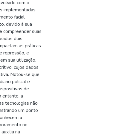
nvolvido com o
cas implementadas
mento facial,
o, devido à sua
 de compreender suas
neados dois
impactam as práticas
 e repressão, e
em sua utilização.
critivo, cujos dados
tiva. Notou-se que
iano policial e
ispositivos de
 entanto, a
as tecnologias não
monstrando um ponto
econhecem a
imoramento no
auxilia na