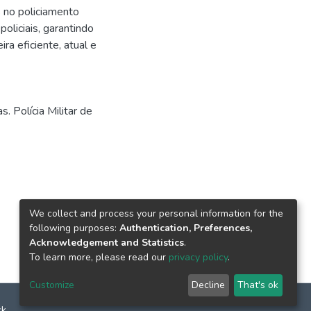
 no policiamento
oliciais, garantindo
ra eficiente, atual e
. Polícia Militar de
We collect and process your personal information for the
following purposes:
Authentication, Preferences,
Acknowledgement and Statistics
.
To learn more, please read our
privacy policy
.
Customize
Decline
That's ok
ck