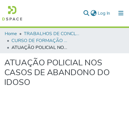
(current)
Log In
Communities & Collections
Home
TRABALHOS DE CONCLUSÃO DE CURSO - CFP (CURSO DE FORMAÇÃO DE PRAÇAS)
CURSO DE FORMAÇÃO DE PRAÇAS - CFP - 2018
All of DSpace
ATUAÇÃO POLICIAL NOS CASOS DE ABANDONO DO IDOSO
Statistics
ATUAÇÃO POLICIAL NOS
CASOS DE ABANDONO DO
IDOSO