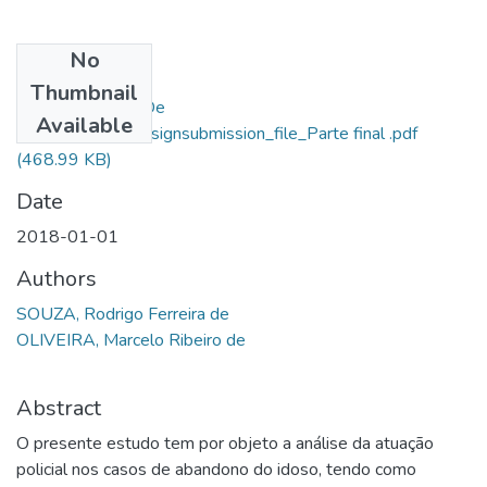
No
Files
Thumbnail
Rodrigo Ferreira De
Available
Souza_14464_assignsubmission_file_Parte final .pdf
(468.99 KB)
Date
2018-01-01
Authors
SOUZA, Rodrigo Ferreira de
OLIVEIRA, Marcelo Ribeiro de
Abstract
O presente estudo tem por objeto a análise da atuação
policial nos casos de abandono do idoso, tendo como