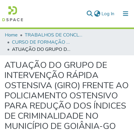
(current)
Log In
Communities & Collections
Home
TRABALHOS DE CONCLUSÃO DE CURSO - CFP (CURSO DE FORMAÇÃO DE PRAÇAS)
CURSO DE FORMAÇÃO DE PRAÇAS - CFP - 2024
All of DSpace
ATUAÇÃO DO GRUPO DE INTERVENÇÃO RÁPIDA OSTENSIVA (GIRO) FRENTE AO POLICIAMENTO OSTENSIVO PARA REDUÇÃO DOS ÍNDICES DE CRIMINALIDADE NO MUNICÍPIO DE GOIÂNIA-GO
Statistics
ATUAÇÃO DO GRUPO DE
INTERVENÇÃO RÁPIDA
OSTENSIVA (GIRO) FRENTE AO
POLICIAMENTO OSTENSIVO
PARA REDUÇÃO DOS ÍNDICES
DE CRIMINALIDADE NO
MUNICÍPIO DE GOIÂNIA-GO