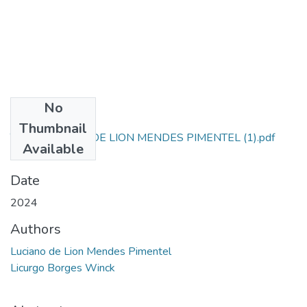
No
Files
Thumbnail
TCC - LUCIANO DE LION MENDES PIMENTEL (1).pdf
Available
(541.48 KB)
Date
2024
Authors
Luciano de Lion Mendes Pimentel
Licurgo Borges Winck