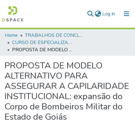
(current)
Log In
Communities & Collections
Home
TRABALHOS DE CONCLUSÃO DE CURSO - CEGESP (CURSO DE ESPECIALIZAÇÃO EM GERENCIAMENTO EM SEGURANÇA PÚBLICA)
CURSO DE ESPECIALIZAÇÃO EM GERENCIAMENTO EM SEGURANÇA PÚBLICA - CEGESP - 2024
All of DSpace
PROPOSTA DE MODELO ALTERNATIVO PARA ASSEGURAR A CAPILARIDADE INSTITUCIONAL: expansão do Corpo de Bombeiros Militar do Estado de Goiás
Statistics
PROPOSTA DE MODELO
ALTERNATIVO PARA
ASSEGURAR A CAPILARIDADE
INSTITUCIONAL: expansão do
Corpo de Bombeiros Militar do
Estado de Goiás