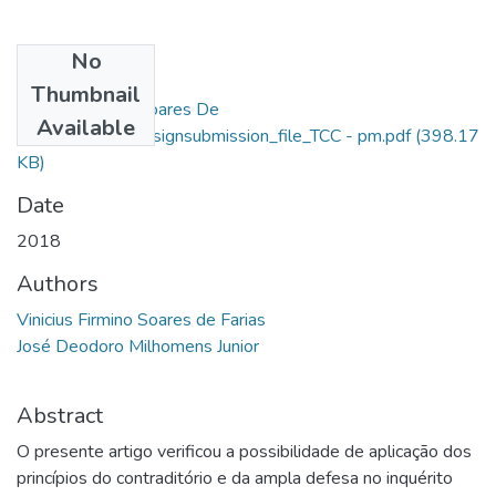
No
Files
Thumbnail
Vinicius Firmino Soares De
Available
Farias_14058_assignsubmission_file_TCC - pm.pdf
(398.17
KB)
Date
2018
Authors
Vinicius Firmino Soares de Farias
José Deodoro Milhomens Junior
Abstract
O presente artigo verificou a possibilidade de aplicação dos
princípios do contraditório e da ampla defesa no inquérito