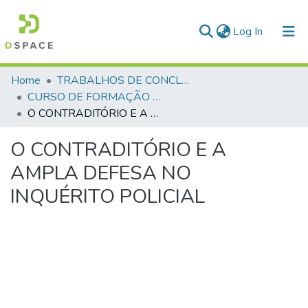
(current)
Log In
Communities & Collections
Home
TRABALHOS DE CONCLUSÃO DE CURSO - CFP (CURSO DE FORMAÇÃO DE PRAÇAS)
CURSO DE FORMAÇÃO DE PRAÇAS - CFP - 2018
All of DSpace
O CONTRADITÓRIO E A AMPLA DEFESA NO INQUÉRITO POLICIAL
Statistics
O CONTRADITÓRIO E A
AMPLA DEFESA NO
INQUÉRITO POLICIAL