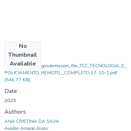
No
Files
Thumbnail
Ana Cristina Da
Available
Silva_77000_assignsubmission_file_TCC_TECNOLOGIA_E_
POLICIAMENTO_REMOTO__COMPLETO 17-10-1.pdf
(546.77 KB)
Date
2025
Authors
ANA CRISTINA DA SILVA
Aurélio Amaral Alves.