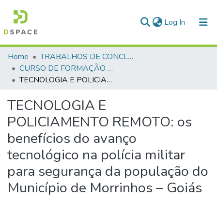
(current)
Log In
Communities & Collections
Home
TRABALHOS DE CONCLUSÃO DE CURSO - CFP (CURSO DE FORMAÇÃO DE PRAÇAS)
CURSO DE FORMAÇÃO DE PRAÇAS - CFP- 2025 - 2ª Turma
All of DSpace
TECNOLOGIA E POLICIAMENTO REMOTO: os benefícios do avanço tecnológico na polícia militar para segurança da população do Município de Morrinhos – Goiás
Statistics
TECNOLOGIA E
POLICIAMENTO REMOTO: os
benefícios do avanço
tecnológico na polícia militar
para segurança da população do
Município de Morrinhos – Goiás