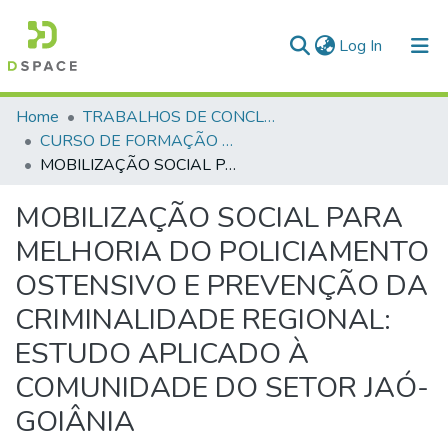
(current)
Log In
Communities & Collections
Home
TRABALHOS DE CONCLUSÃO DE CURSO - CFO (CURSO DE FORMAÇÃO DE OFICIAIS)
CURSO DE FORMAÇÃO DE OFICIAIS - 45ª TURMA CFO – ASPIRANTES - 2019
All of DSpace
MOBILIZAÇÃO SOCIAL PARA MELHORIA DO POLICIAMENTO OSTENSIVO E PREVENÇÃO DA CRIMINALIDADE REGIONAL: ESTUDO APLICADO À COMUNIDADE DO SETOR JAÓ-GOIÂNIA
Statistics
MOBILIZAÇÃO SOCIAL PARA
MELHORIA DO POLICIAMENTO
OSTENSIVO E PREVENÇÃO DA
CRIMINALIDADE REGIONAL:
ESTUDO APLICADO À
COMUNIDADE DO SETOR JAÓ-
GOIÂNIA