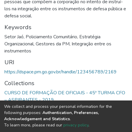
pessoas que compõem a corporação no intento de instruí-
los na integração entre os instrumentos de defesa pública e
defesa social.
Keywords
Setor Jaó
,
Policiamento Comunitário
,
Estratégia
Organizacional
,
Gestores da PM
,
Integração entre os
instrumentos
URI
https://dspace.pm.go.gov.br/handle/123456789/2169
Collections
CURSO DE FORMAÇÃO DE OFICIAIS - 45ª TURMA CFO
– ASPIRANTES - 2019
We collect and process your personal information for the
following purposes:
Authentication, Preferences,
Full item page
Acknowledgement and Statistics
.
To learn more, please read our
privacy policy
.
DSpace software
copyright © 2002-2026
LYRASIS