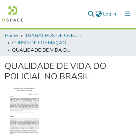
(current)
Log In
Communities & Collections
Home
TRABALHOS DE CONCLUSÃO DE CURSO - CFP (CURSO DE FORMAÇÃO DE PRAÇAS)
CURSO DE FORMAÇÃO DE PRAÇAS - CFP - 2018
All of DSpace
QUALIDADE DE VIDA DO POLICIAL NO BRASIL
Statistics
QUALIDADE DE VIDA DO
POLICIAL NO BRASIL