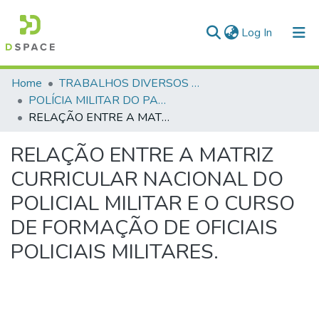
(current)
Log In
Communities & Collections
Home
TRABALHOS DIVERSOS RELACIONADOS A SEGURANÇA PÚBLICA DE OUTROS ESTADOS
POLÍCIA MILITAR DO PARANÁ
All of DSpace
RELAÇÃO ENTRE A MATRIZ CURRICULAR NACIONAL DO POLICIAL MILITAR E O CURSO DE FORMAÇÃO DE OFICIAIS POLICIAIS MILITARES.
Statistics
RELAÇÃO ENTRE A MATRIZ
CURRICULAR NACIONAL DO
POLICIAL MILITAR E O CURSO
DE FORMAÇÃO DE OFICIAIS
POLICIAIS MILITARES.