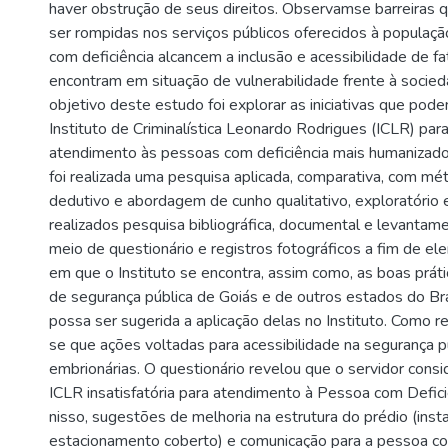
haver obstrução de seus direitos. Observamse barreiras 
ser rompidas nos serviços públicos oferecidos à populaç
com deficiência alcancem a inclusão e acessibilidade de f
encontram em situação de vulnerabilidade frente à socied
objetivo deste estudo foi explorar as iniciativas que pod
Instituto de Criminalística Leonardo Rodrigues (ICLR) para
atendimento às pessoas com deficiência mais humanizado.
foi realizada uma pesquisa aplicada, comparativa, com mét
dedutivo e abordagem de cunho qualitativo, exploratório e
realizados pesquisa bibliográfica, documental e levantam
meio de questionário e registros fotográficos a fim de ele
em que o Instituto se encontra, assim como, as boas práti
de segurança pública de Goiás e de outros estados do Bra
possa ser sugerida a aplicação delas no Instituto. Como r
se que ações voltadas para acessibilidade na segurança p
embrionárias. O questionário revelou que o servidor consi
ICLR insatisfatória para atendimento à Pessoa com Defic
nisso, sugestões de melhoria na estrutura do prédio (ins
estacionamento coberto) e comunicação para a pessoa co