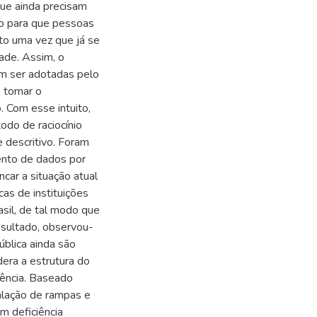
que ainda precisam
ão para que pessoas
ato uma vez que já se
ade. Assim, o
em ser adotadas pelo
 tornar o
 Com esse intuito,
odo de raciocínio
 descritivo. Foram
ento de dados por
ncar a situação atual
cas de instituições
sil, de tal modo que
esultado, observou-
ública ainda são
dera a estrutura do
iência. Baseado
talação de rampas e
m deficiência