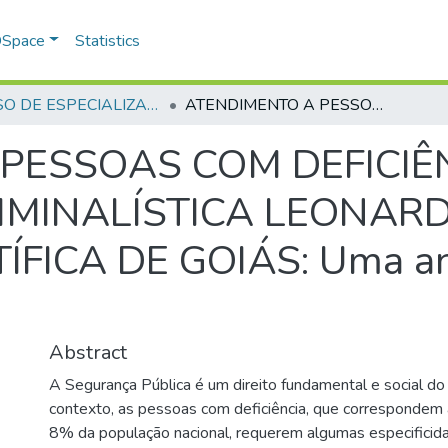
 DSpace
Statistics
CURSO DE ESPECIALIZAÇÃO EM GERENCIAMENTO EM SEGURANÇA PÚBLICA - CEGESP - 2024
ATENDIMENTO A PESSOAS COM DEFICIÊNCIA NO INSTITUTO DE CRIMINALÍSTICA LEONARDO RODRIGUES DA POLÍCIA CIENTÍFICA DE GOIÁS: Uma análise de boas práticas
PESSOAS COM DEFICIÊ
RIMINALÍSTICA LEONAR
ÍFICA DE GOIÁS: Uma an
Abstract
A Segurança Pública é um direito fundamental e social d
contexto, as pessoas com deficiência, que corresponde
8% da população nacional, requerem algumas especifici