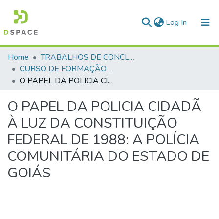
(current)
Log In
Communities & Collections
Home
TRABALHOS DE CONCLUSÃO DE CURSO - CFP (CURSO DE FORMAÇÃO DE PRAÇAS)
CURSO DE FORMAÇÃO DE PRAÇAS - CFP - 2018
All of DSpace
O PAPEL DA POLICIA CIDADÃ À LUZ DA CONSTITUIÇÃO FEDERAL DE 1988: A POLÍCIA COMUNITÁRIA DO ESTADO DE GOIÁS
Statistics
O PAPEL DA POLICIA CIDADÃ
À LUZ DA CONSTITUIÇÃO
FEDERAL DE 1988: A POLÍCIA
COMUNITÁRIA DO ESTADO DE
GOIÁS