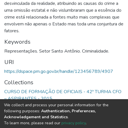
desvinculada da realidade, atribuindo as causas do crime a
uma omissão estatal e não vislumbraram que a essência do
crime está relacionada a fontes muito mais complexas que
envolvem não apenas o Estado mas toda uma conjuntura de
fatores.
Keywords
Representações. Setor Santo Antônio. Criminalidade.
URI
https://dspace.pm.go.gov.br/handle/123456789/4907
Collections
CURSO DE FORMAÇÃO DE OFICIAIS - 42ª TURMA CFO
– ASPIRANTES - 2015
We collect and process your personal information for the
following purposes:
Authentication, Preferences,
Full item page
Acknowledgement and Statistics
.
To learn more, please read our
privacy policy
.
DSpace software
copyright © 2002-2026
LYRASIS