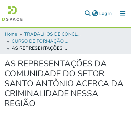
(current)
Log In
Communities & Collections
Home
TRABALHOS DE CONCLUSÃO DE CURSO - CFO (CURSO DE FORMAÇÃO DE OFICIAIS)
CURSO DE FORMAÇÃO DE OFICIAIS - 42ª TURMA CFO – ASPIRANTES - 2015
All of DSpace
AS REPRESENTAÇÕES DA COMUNIDADE DO SETOR SANTO ANTÔNIO ACERCA DA CRIMINALIDADE NESSA REGIÃO
Statistics
AS REPRESENTAÇÕES DA
COMUNIDADE DO SETOR
SANTO ANTÔNIO ACERCA DA
CRIMINALIDADE NESSA
REGIÃO