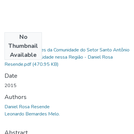
No
Files
Thumbnail
As Representações da Comunidade do Setor Santo Antônio
Available
Acerca da Criminalidade nessa Região - Daniel Rosa
Resende.pdf
(470.95 KB)
Date
2015
Authors
Daniel Rosa Resende
Leonardo Bernardes Melo.
Abstract