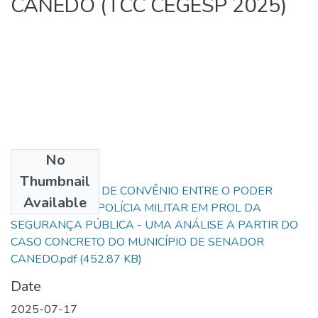
CANEDO (TCC CEGESP 2025)
No
Files
Thumbnail
A CELEBRAÇÃO DE CONVÊNIO ENTRE O PODER
Available
EXECUTIVO E A POLÍCIA MILITAR EM PROL DA
SEGURANÇA PÚBLICA - UMA ANÁLISE A PARTIR DO
CASO CONCRETO DO MUNICÍPIO DE SENADOR
CANEDO.pdf
(452.87 KB)
Date
2025-07-17