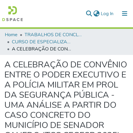
(current)
Log In
Communities & Collections
Home
TRABALHOS DE CONCLUSÃO DE CURSO - CEGESP (CURSO DE ESPECIALIZAÇÃO EM GERENCIAMENTO EM SEGURANÇA PÚBLICA)
CURSO DE ESPECIALIZAÇÃO EM GERENCIAMENTO EM SEGURANÇA PÚBLICA - CEGESP - 2025
All of DSpace
A CELEBRAÇÃO DE CONVÊNIO ENTRE O PODER EXECUTIVO E A POLÍCIA MILITAR EM PROL DA SEGURANÇA PÚBLICA - UMA ANÁLISE A PARTIR DO CASO CONCRETO DO MUNICÍPIO DE SENADOR CANEDO (TCC CEGESP 2025)
Statistics
A CELEBRAÇÃO DE CONVÊNIO
ENTRE O PODER EXECUTIVO E
A POLÍCIA MILITAR EM PROL
DA SEGURANÇA PÚBLICA -
UMA ANÁLISE A PARTIR DO
CASO CONCRETO DO
MUNICÍPIO DE SENADOR