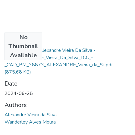
No
Files
Thumbnail
2390736503 - Alexandre Vieira Da Silva -
Available
10122_Alexandre_Vieira_Da_Silva_TCC_-
_CAD_PM_38873_ALEXANDRE_Vieira_da_Sil.pdf
(875.68 KB)
Date
2024-06-28
Authors
Alexandre Vieira da Silva
Wanderley Alves Moura