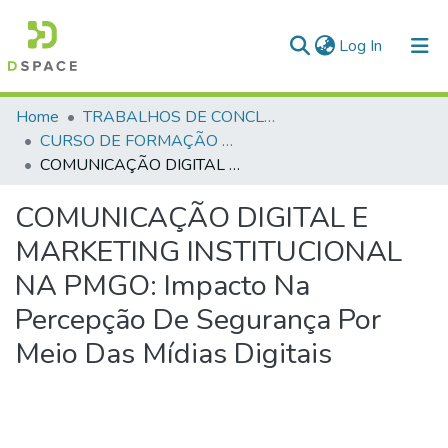
(current)
Log In
Communities & Collections
Home
TRABALHOS DE CONCLUSÃO DE CURSO - CFO (CURSO DE FORMAÇÃO DE OFICIAIS)
CURSO DE FORMAÇÃO DE OFICIAIS - 47ª TURMA CFO – ASPIRANTES - 2025
All of DSpace
COMUNICAÇÃO DIGITAL E MARKETING INSTITUCIONAL NA PMGO: Impacto Na Percepção De Segurança Por Meio Das Mídias Digitais
Statistics
COMUNICAÇÃO DIGITAL E
MARKETING INSTITUCIONAL
NA PMGO: Impacto Na
Percepção De Segurança Por
Meio Das Mídias Digitais