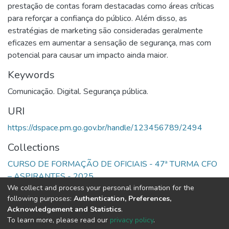
prestação de contas foram destacadas como áreas críticas
para reforçar a confiança do público. Além disso, as
estratégias de marketing são consideradas geralmente
eficazes em aumentar a sensação de segurança, mas com
potencial para causar um impacto ainda maior.
Keywords
Comunicação. Digital. Segurança pública.
URI
https://dspace.pm.go.gov.br/handle/123456789/2494
Collections
CURSO DE FORMAÇÃO DE OFICIAIS - 47ª TURMA CFO
– ASPIRANTES - 2025
We collect and process your personal information for the
following purposes:
Authentication, Preferences,
Full item page
Acknowledgement and Statistics
.
To learn more, please read our
privacy policy
.
DSpace software
copyright © 2002-2026
LYRASIS