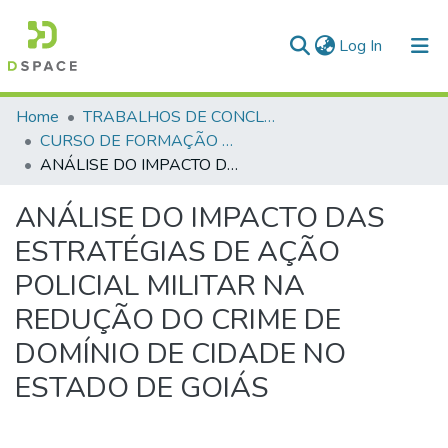
(current)
Log In
Communities & Collections
Home
TRABALHOS DE CONCLUSÃO DE CURSO - CFP (CURSO DE FORMAÇÃO DE PRAÇAS)
CURSO DE FORMAÇÃO DE PRAÇAS - CFP - 2023
All of DSpace
ANÁLISE DO IMPACTO DAS ESTRATÉGIAS DE AÇÃO POLICIAL MILITAR NA REDUÇÃO DO CRIME DE DOMÍNIO DE CIDADE NO ESTADO DE GOIÁS
Statistics
ANÁLISE DO IMPACTO DAS
ESTRATÉGIAS DE AÇÃO
POLICIAL MILITAR NA
REDUÇÃO DO CRIME DE
DOMÍNIO DE CIDADE NO
ESTADO DE GOIÁS