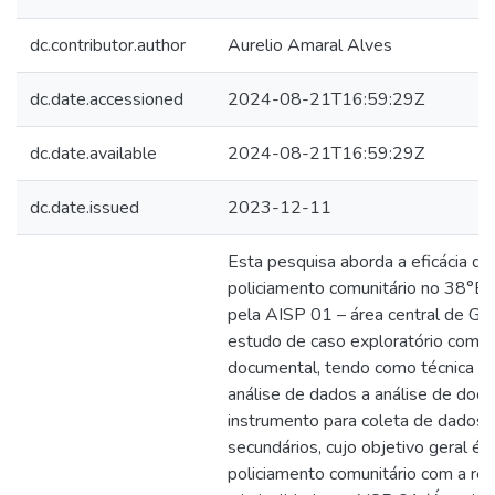
dc.contributor.author
Aurelio Amaral Alves
dc.date.accessioned
2024-08-21T16:59:29Z
dc.date.available
2024-08-21T16:59:29Z
dc.date.issued
2023-12-11
Esta pesquisa aborda a eficácia d
policiamento comunitário no 38°B
pela AISP 01 – área central de Go
estudo de caso exploratório com
documental, tendo como técnica pa
análise de dados a análise de doc
instrumento para coleta de dados f
secundários, cujo objetivo geral é a
policiamento comunitário com a re