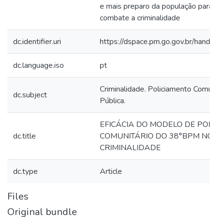
e mais preparo da população para c
combate a criminalidade
dc.identifier.uri
https://dspace.pm.go.gov.br/han
dc.language.iso
pt
Criminalidade. Policiamento Comuni
dc.subject
Pública.
EFICÁCIA DO MODELO DE POL
dc.title
COMUNITÁRIO DO 38°BPM NO
CRIMINALIDADE
dc.type
Article
Files
Original bundle