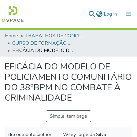
(current)
Log In
Communities & Collections
Home
TRABALHOS DE CONCLUSÃO DE CURSO - CFP (CURSO DE FORMAÇÃO DE PRAÇAS)
CURSO DE FORMAÇÃO DE PRAÇAS - CFP - 2023
All of DSpace
EFICÁCIA DO MODELO DE POLICIAMENTO COMUNITÁRIO DO 38°BPM NO COMBATE À CRIMINALIDADE
Statistics
EFICÁCIA DO MODELO DE
POLICIAMENTO COMUNITÁRIO
DO 38°BPM NO COMBATE À
CRIMINALIDADE
Simple item page
dc.contributor.author
Wiley Jorge da Silva