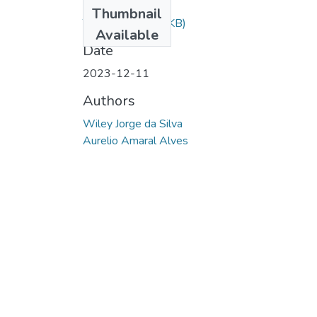
Files
Thumbnail
TCC.pdf
(806.03 KB)
Available
Date
2023-12-11
Authors
Wiley Jorge da Silva
Aurelio Amaral Alves