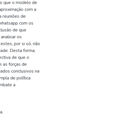
o que o modelo de
a aproximação com a
a reuniões de
e whatsapp com os
clusão de que
analisar os
 estes, por si só, não
dade. Desta forma,
ectiva de que o
e as forças de
tados conclusivos na
pla de política
ombate a
a.