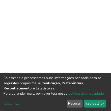
Coletamos e processamos suas informações pessoais para os
seguintes propósitos:
Autenticação, Preferências,
Reconhecimento e Estatísticas
.
Para aprender mais, por favor leia nossa
política de privacidade
.
DSpace software
copyright © 2002-2026
LYRASIS
Cookie
Privacy
End User
Send
Customizar
Recusar
Isso está ok
settings
policy
Agreement
Feedback