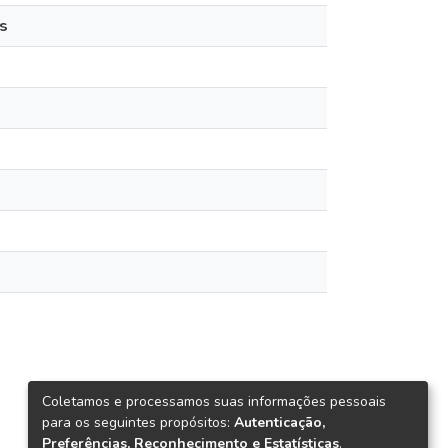
s
Coletamos e processamos suas informações pessoais
para os seguintes propósitos:
Autenticação,
Preferências, Reconhecimento e Estatísticas
.