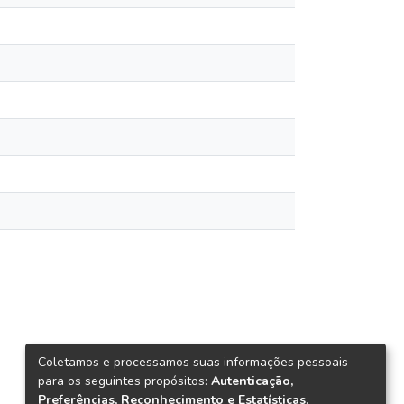
Coletamos e processamos suas informações pessoais
para os seguintes propósitos:
Autenticação,
Preferências, Reconhecimento e Estatísticas
.