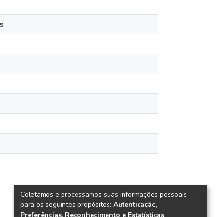
s
Coletamos e processamos suas informações pessoais
para os seguintes propósitos:
Autenticação,
Preferências, Reconhecimento e Estatísticas
.