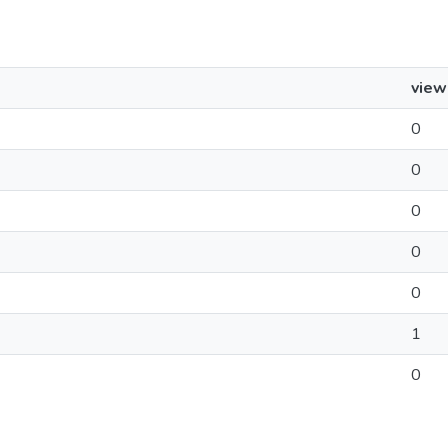
view
0
0
0
0
0
1
0