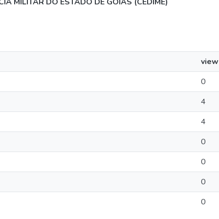
CIA MILITAR DO ESTADO DE GOIÁS (CEDIME)
view
0
4
4
0
0
0
0