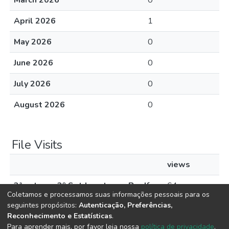
March 2026
0
April 2026
1
May 2026
0
June 2026
0
July 2026
0
August 2026
0
File Visits
views
3ª entrega 2º Sgt Jean turma B.pdf
64
Coletamos e processamos suas informações pessoais para os
seguintes propósitos:
Autenticação, Preferências,
Reconhecimento e Estatísticas
.
Para aprender mais, por favor leia nossa
política de privacidade
.