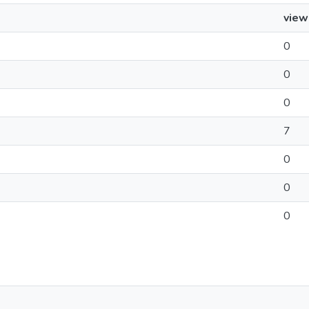
view
0
0
0
7
0
0
0