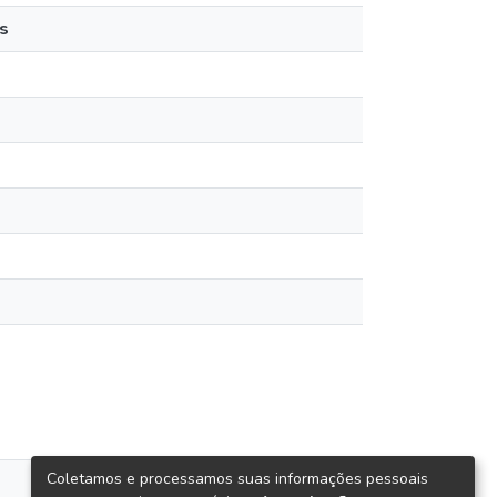
s
Coletamos e processamos suas informações pessoais
views