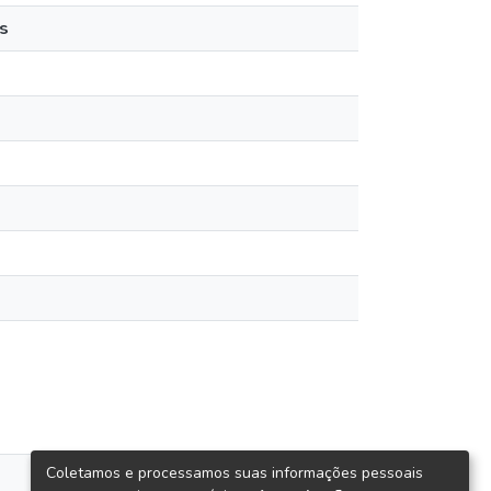
s
Coletamos e processamos suas informações pessoais
views