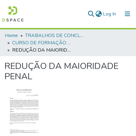
(current)
Log In
Communities & Collections
Home
TRABALHOS DE CONCLUSÃO DE CURSO - CFP (CURSO DE FORMAÇÃO DE PRAÇAS)
CURSO DE FORMAÇÃO DE PRAÇAS - CFP - 2018
All of DSpace
REDUÇÃO DA MAIORIDADE PENAL
Statistics
REDUÇÃO DA MAIORIDADE
PENAL