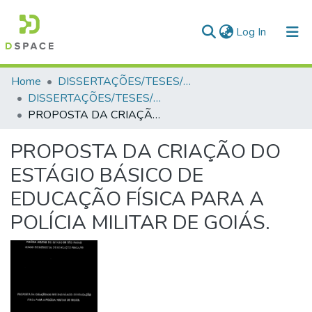
(current)
Log In
Communities & Collections
Home
DISSERTAÇÕES/TESES/MONOGRAFIAS
DISSERTAÇÕES/TESES/MONOGRAFIAS
All of DSpace
PROPOSTA DA CRIAÇÃO DO ESTÁGIO BÁSICO DE EDUCAÇÃO FÍSICA PARA A POLÍCIA MILITAR DE GOIÁS.
Statistics
PROPOSTA DA CRIAÇÃO DO
ESTÁGIO BÁSICO DE
EDUCAÇÃO FÍSICA PARA A
POLÍCIA MILITAR DE GOIÁS.