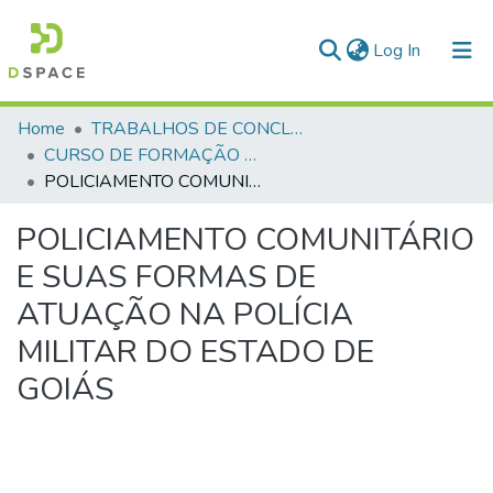
(current)
Log In
Communities & Collections
Home
TRABALHOS DE CONCLUSÃO DE CURSO - CFP (CURSO DE FORMAÇÃO DE PRAÇAS)
CURSO DE FORMAÇÃO DE PRAÇAS - CFP - 2018
All of DSpace
POLICIAMENTO COMUNITÁRIO E SUAS FORMAS DE ATUAÇÃO NA POLÍCIA MILITAR DO ESTADO DE GOIÁS
Statistics
POLICIAMENTO COMUNITÁRIO
E SUAS FORMAS DE
ATUAÇÃO NA POLÍCIA
MILITAR DO ESTADO DE
GOIÁS