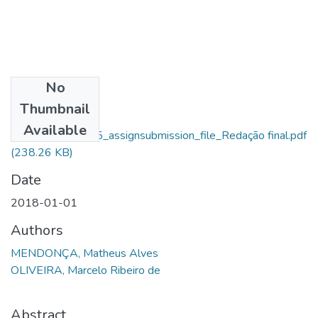
No
Files
Thumbnail
Matheus Alves
Available
Mendonça_10385_assignsubmission_file_Redação final.pdf
(238.26 KB)
Date
2018-01-01
Authors
MENDONÇA, Matheus Alves
OLIVEIRA, Marcelo Ribeiro de
Abstract