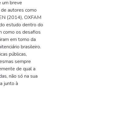
se um breve
s de autores como
OPEN (2014), OXFAM
a do estudo dentro do
em como os desafios
 giram em torno da
enciário brasileiro.
cas públicas,
 mesmas sempre
emente de qual a
das, não só na sua
a junto à