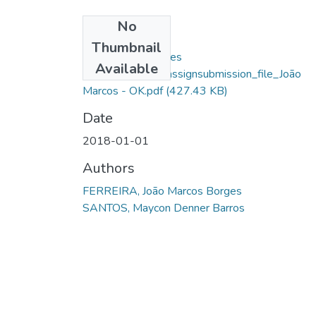
No
Files
Thumbnail
João Marcos Borges
Available
Ferreira_13951_assignsubmission_file_João
Marcos - OK.pdf
(427.43 KB)
Date
2018-01-01
Authors
FERREIRA, João Marcos Borges
SANTOS, Maycon Denner Barros