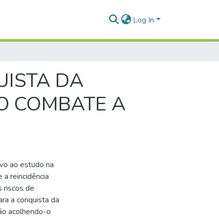
Log In
UISTA DA
NO COMBATE A
ivo ao estudo na
 a reincidência
s riscos de
ara a conquista da
ão acolhendo-o