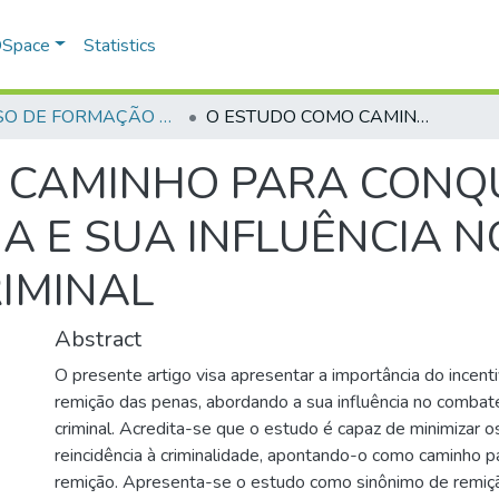
 DSpace
Statistics
CURSO DE FORMAÇÃO DE PRAÇAS - CFP - 2018
O ESTUDO COMO CAMINHO PARA CONQUISTA DA REMIÇÃO DA PENA E SUA INFLUÊNCIA NO COMBATE A REINCIDÊNCIA CRIMINAL
 CAMINHO PARA CONQ
A E SUA INFLUÊNCIA 
RIMINAL
Abstract
O presente artigo visa apresentar a importância do incent
remição das penas, abordando a sua influência no combate
criminal. Acredita-se que o estudo é capaz de minimizar o
reincidência à criminalidade, apontando-o como caminho p
remição. Apresenta-se o estudo como sinônimo de remiç