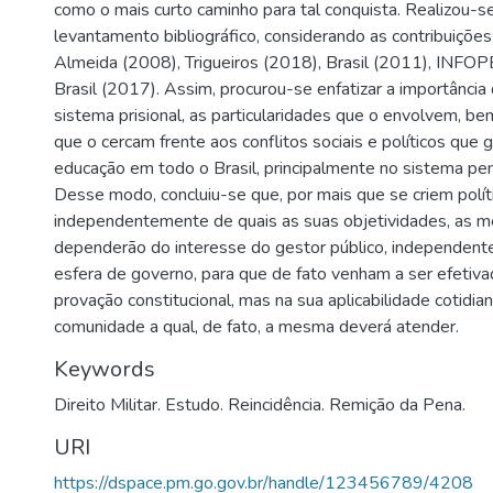
como o mais curto caminho para tal conquista. Realizou-
levantamento bibliográfico, considerando as contribuiçõe
Almeida (2008), Trigueiros (2018), Brasil (2011), INF
Brasil (2017). Assim, procurou-se enfatizar a importânci
sistema prisional, as particularidades que o envolvem, b
que o cercam frente aos conflitos sociais e políticos que
educação em todo o Brasil, principalmente no sistema penit
Desse modo, concluiu-se que, por mais que se criem políti
independentemente de quais as suas objetividades, as
dependerão do interesse do gestor público, independent
esfera de governo, para que de fato venham a ser efetiva
provação constitucional, mas na sua aplicabilidade cotidian
comunidade a qual, de fato, a mesma deverá atender.
Keywords
Direito Militar. Estudo. Reincidência. Remição da Pena.
URI
https://dspace.pm.go.gov.br/handle/123456789/4208