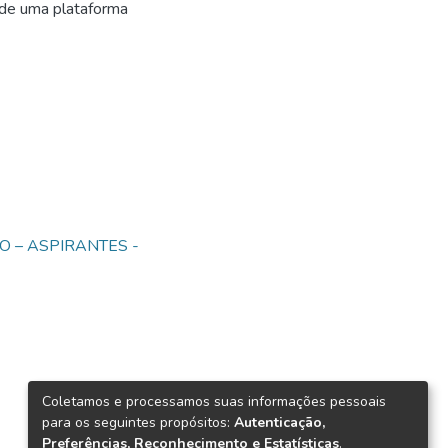
 de uma plataforma
O – ASPIRANTES -
Coletamos e processamos suas informações pessoais
para os seguintes propósitos:
Autenticação,
Preferências, Reconhecimento e Estatísticas
.