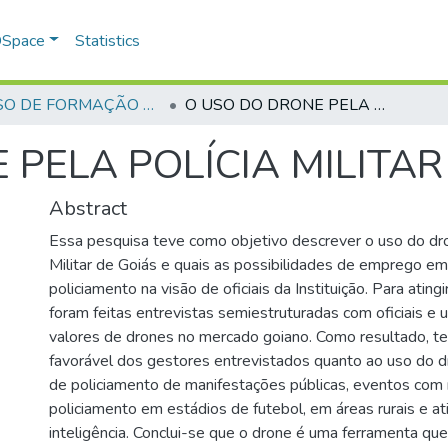
 DSpace
Statistics
CURSO DE FORMAÇÃO DE OFICIAIS - 44ª TURMA CFO – ASPIRANTES - 2018
O USO DO DRONE PELA POLÍCIA MILITAR DE GOIÁS
PELA POLÍCIA MILITAR
Abstract
Essa pesquisa teve como objetivo descrever o uso do dro
Militar de Goiás e quais as possibilidades de emprego em
policiamento na visão de oficiais da Instituição. Para atingi
foram feitas entrevistas semiestruturadas com oficiais e
valores de drones no mercado goiano. Como resultado, t
favorável dos gestores entrevistados quanto ao uso do 
de policiamento de manifestações públicas, eventos com
policiamento em estádios de futebol, em áreas rurais e at
inteligência. Conclui-se que o drone é uma ferramenta que