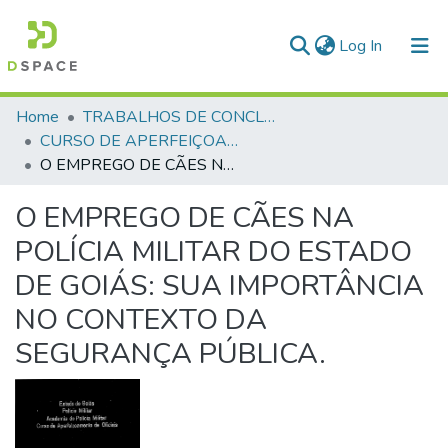
(current)
Log In
Communities & Collections
Home
TRABALHOS DE CONCLUSÃO DE CURSO - CAO (CURSO DE APERFEIÇOAMENTO DE OFICIAIS)
CURSO DE APERFEIÇOAMENTO DE OFICIAIS - CAO - 2001
All of DSpace
O EMPREGO DE CÃES NA POLÍCIA MILITAR DO ESTADO DE GOIÁS: SUA IMPORTÂNCIA NO CONTEXTO DA SEGURANÇA PÚBLICA.
Statistics
O EMPREGO DE CÃES NA
POLÍCIA MILITAR DO ESTADO
DE GOIÁS: SUA IMPORTÂNCIA
NO CONTEXTO DA
SEGURANÇA PÚBLICA.