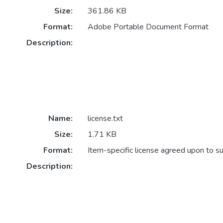
Size:
361.86 KB
Format:
Adobe Portable Document Format
Description:
Name:
license.txt
Size:
1.71 KB
Format:
Item-specific license agreed upon to s
Description: