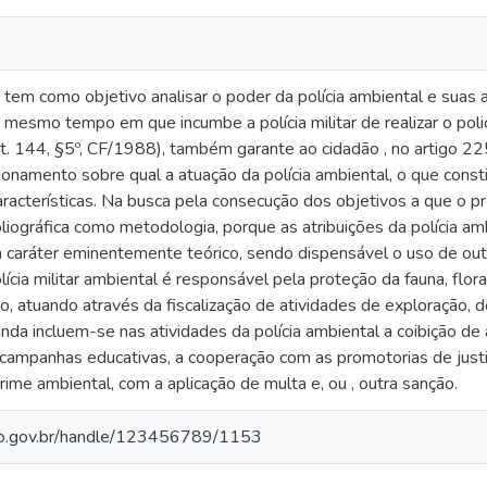
tem como objetivo analisar o poder da polícia ambiental e suas at
mesmo tempo em que incumbe a polícia militar de realizar o pol
rt. 144, §5º, CF/1988), também garante ao cidadão , no artigo 22
onamento sobre qual a atuação da polícia ambiental, o que constit
características. Na busca pela consecução dos objetivos a que o 
liográfica como metodologia, porque as atribuições da polícia amb
 caráter eminentemente teórico, sendo dispensável o uso de ou
lícia militar ambiental é responsável pela proteção da fauna, flora
ico, atuando através da fiscalização de atividades de exploração, 
inda incluem-se nas atividades da polícia ambiental a coibição de
ampanhas educativas, a cooperação com as promotorias de justi
ime ambiental, com a aplicação de multa e, ou , outra sanção.
go.gov.br/handle/123456789/1153