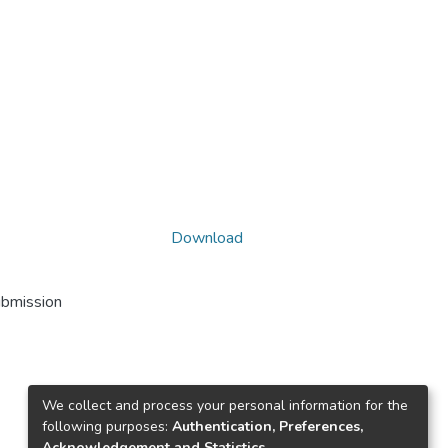
Download
ubmission
We collect and process your personal information for the
following purposes:
Authentication, Preferences,
Acknowledgement and Statistics
.