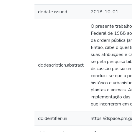
dc.date.issued
2018-10-01
O presente trabalho 
Federal de 1988 ao 
da ordem pública (a
Então, cabe o questi
suas atribuições e 
se pela pesquisa bib
dc.description.abstract
discussão possui um
concluiu-se que a po
histórico e urbaníst
plantas e animais. A
implementação das c
que incorrerem em cr
dc.identifier.uri
https://dspace.pm.