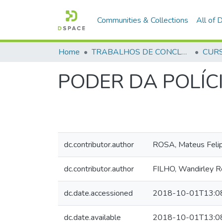
Communities & Collections
All of
Home
TRABALHOS DE CONCLUSÃO DE CURSO - CFP (CURSO DE FORMAÇÃO DE PRAÇAS)
PODER DA POLÍC
dc.contributor.author
ROSA, Mateus Feli
dc.contributor.author
FILHO, Wandirley R
dc.date.accessioned
2018-10-01T13:0
dc.date.available
2018-10-01T13:0