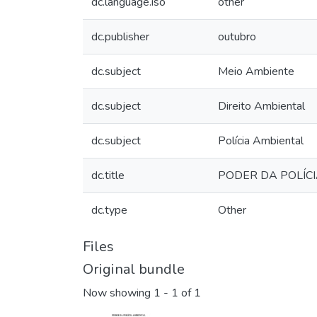
dc.language.iso
other
dc.publisher
outubro
dc.subject
Meio Ambiente
dc.subject
Direito Ambiental
dc.subject
Polícia Ambiental
dc.title
PODER DA POLÍC
dc.type
Other
Files
Original bundle
Now showing
1 - 1 of 1