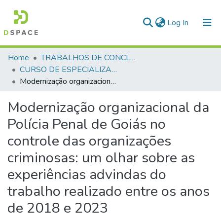
(current)
Log In
Communities & Collections
Home
TRABALHOS DE CONCLUSÃO DE CURSO - CEGESP (CURSO DE ESPECIALIZAÇÃO EM GERENCIAMENTO EM SEGURANÇA PÚBLICA)
CURSO DE ESPECIALIZAÇÃO EM GERENCIAMENTO EM SEGURANÇA PÚBLICA - CEGESP - 2024
All of DSpace
Modernização organizacional da Polícia Penal de Goiás no controle das organizações criminosas: um olhar sobre as experiências advindas do trabalho realizado entre os anos de 2018 e 2023
Statistics
Modernização organizacional da
Polícia Penal de Goiás no
controle das organizações
criminosas: um olhar sobre as
experiências advindas do
trabalho realizado entre os anos
de 2018 e 2023