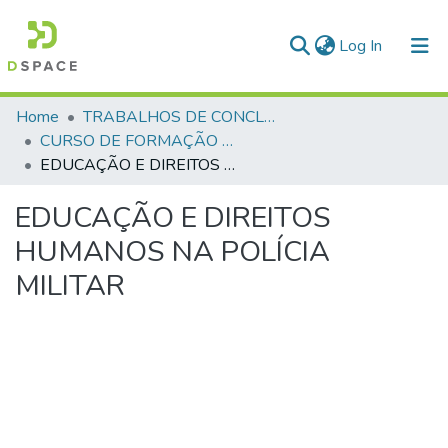
(current)
Log In
Communities & Collections
Home
TRABALHOS DE CONCLUSÃO DE CURSO - CFP (CURSO DE FORMAÇÃO DE PRAÇAS)
CURSO DE FORMAÇÃO DE PRAÇAS - CFP - 2018
All of DSpace
EDUCAÇÃO E DIREITOS HUMANOS NA POLÍCIA MILITAR
Statistics
EDUCAÇÃO E DIREITOS
HUMANOS NA POLÍCIA
MILITAR