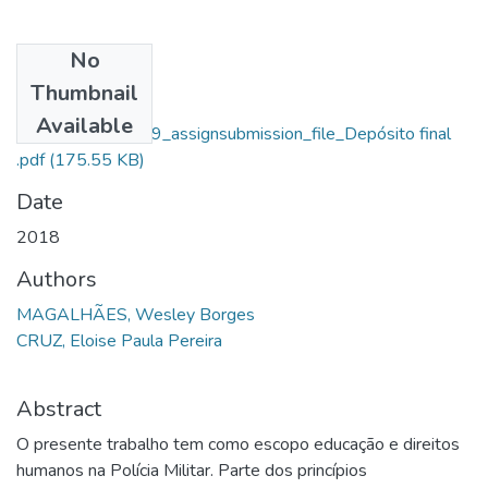
No
Files
Thumbnail
Wesley Borges
Available
Magalhães_14919_assignsubmission_file_Depósito final
.pdf
(175.55 KB)
Date
2018
Authors
MAGALHÃES, Wesley Borges
CRUZ, Eloise Paula Pereira
Abstract
O presente trabalho tem como escopo educação e direitos
humanos na Polícia Militar. Parte dos princípios