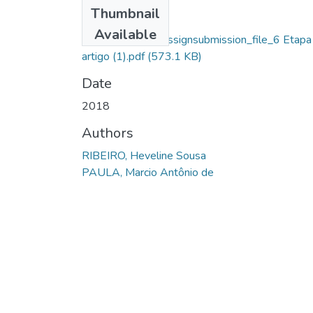
Files
Thumbnail
Heveline Sousa
Available
Ribeiro_14137_assignsubmission_file_6 Etapa
artigo (1).pdf
(573.1 KB)
Date
2018
Authors
RIBEIRO, Heveline Sousa
PAULA, Marcio Antônio de