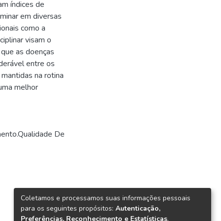
am índices de
lminar em diversas
cionais como a
ciplinar visam o
e que as doenças
derável entre os
r mantidas na rotina
 uma melhor
mento.Qualidade De
Coletamos e processamos suas informações pessoais
para os seguintes propósitos:
Autenticação,
Preferências, Reconhecimento e Estatísticas
.