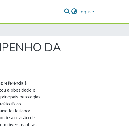
Log In
MPENHO DA
z referência à
ficou a obesidade e
principais patologias
ício físico
sa foi feitapor
 onde a revisão de
 em diversas obras