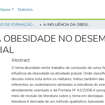
 DSpace
Statistics
CURSO DE FORMAÇÃO DE PRAÇAS - CFP - 2018
A INFLUÊNCIA DA OBESIDADE NO DESEMPENHO DA ATIVIDADE POLICIAL
A OBESIDADE NO DESE
IAL
Abstract
O tema abordado neste trabalho de conclusão de curso fa
influência da obesidade na atividade policial. Onde classi
discutiu sobre esta entre os militares; tratou também das 
referentes ao sedentarismo atreladas a relevância do exerc
devidamente orientado e da Portaria Nº 42/2008.A pesqui
meio de revisão de literatura sobre o tema em destaque,
literatura é derivada de um método qualitativo, baseando