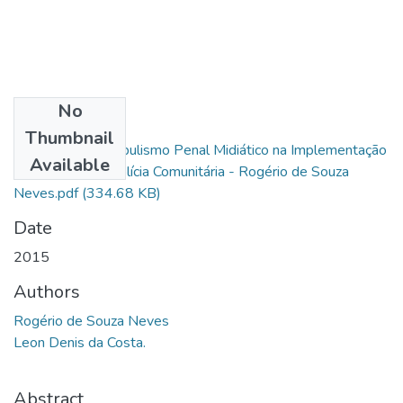
No
Files
Thumbnail
Os Efeitos do Populismo Penal Midiático na Implementação
Available
da Filosofia de Polícia Comunitária - Rogério de Souza
Neves.pdf
(334.68 KB)
Date
2015
Authors
Rogério de Souza Neves
Leon Denis da Costa.
Abstract