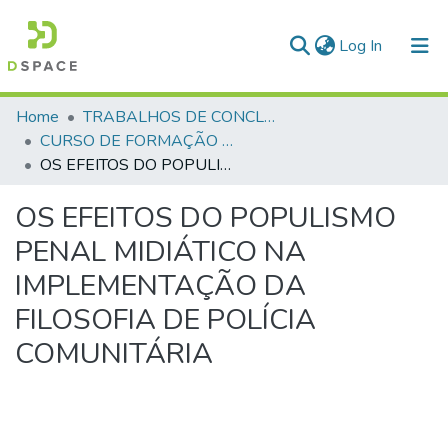
(current)
Log In
Communities & Collections
Home
TRABALHOS DE CONCLUSÃO DE CURSO - CFO (CURSO DE FORMAÇÃO DE OFICIAIS)
CURSO DE FORMAÇÃO DE OFICIAIS - 42ª TURMA CFO – ASPIRANTES - 2015
All of DSpace
OS EFEITOS DO POPULISMO PENAL MIDIÁTICO NA IMPLEMENTAÇÃO DA FILOSOFIA DE POLÍCIA COMUNITÁRIA
Statistics
OS EFEITOS DO POPULISMO
PENAL MIDIÁTICO NA
IMPLEMENTAÇÃO DA
FILOSOFIA DE POLÍCIA
COMUNITÁRIA